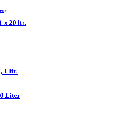
ten
)
 x 20 ltr.
 1 ltr.
0 Liter