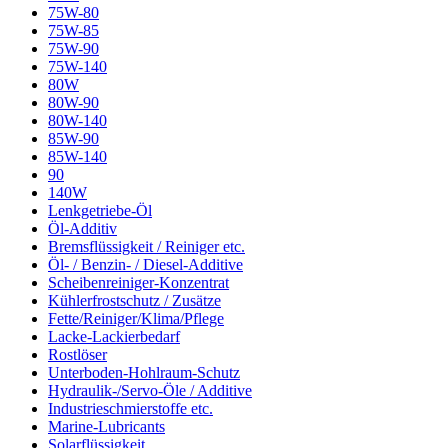
75W-80
75W-85
75W-90
75W-140
80W
80W-90
80W-140
85W-90
85W-140
90
140W
Lenkgetriebe-Öl
Öl-Additiv
Bremsflüssigkeit / Reiniger etc.
Öl- / Benzin- / Diesel-Additive
Scheibenreiniger-Konzentrat
Kühlerfrostschutz / Zusätze
Fette/Reiniger/Klima/Pflege
Lacke-Lackierbedarf
Rostlöser
Unterboden-Hohlraum-Schutz
Hydraulik-/Servo-Öle / Additive
Industrieschmierstoffe etc.
Marine-Lubricants
Solarflüssigkeit