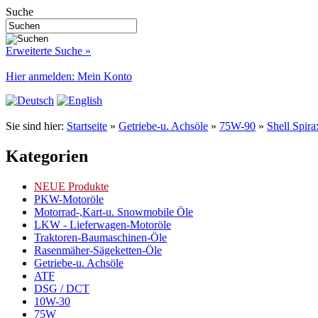
Suche
Erweiterte Suche »
Hier anmelden: Mein Konto
Sie sind hier:
Startseite
»
Getriebe-u. Achsöle
»
75W-90
»
Shell Spir
Kategorien
NEUE Produkte
PKW-Motoröle
Motorrad-,Kart-u. Snowmobile Öle
LKW - Lieferwagen-Motoröle
Traktoren-Baumaschinen-Öle
Rasenmäher-Sägeketten-Öle
Getriebe-u. Achsöle
ATF
DSG / DCT
10W-30
75W