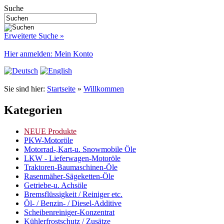
Suche
Erweiterte Suche »
Hier anmelden: Mein Konto
Sie sind hier:
Startseite
»
Willkommen
Kategorien
NEUE Produkte
PKW-Motoröle
Motorrad-,Kart-u. Snowmobile Öle
LKW - Lieferwagen-Motoröle
Traktoren-Baumaschinen-Öle
Rasenmäher-Sägeketten-Öle
Getriebe-u. Achsöle
Bremsflüssigkeit / Reiniger etc.
Öl- / Benzin- / Diesel-Additive
Scheibenreiniger-Konzentrat
Kühlerfrostschutz / Zusätze