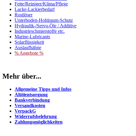
Fette/Reiniger/Klima/Pflege
Lacke-Lackierbedarf
Rostlöser
Unterboden-Hohlraum-Schutz
Hydraulik-/Servo-Öle / Additive
Industrieschmierstoffe etc.
Marine-Lubricants
Solarflüssigkeit
Auslaufhähne
% Angebote %
Mehr über...
Allgemeine Tipps und Infos
Altölentsorgung
Bankverbindung
Versandkosten
VerpackG
Widerrufsbelehrung
Zahlungsmöglichkeiten