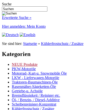
Suche
Erweiterte Suche »
Hier anmelden: Mein Konto
Sie sind hier:
Startseite
»
Kühlerfrostschutz / Zusätze
Kategorien
NEUE Produkte
PKW-Motoröle
Motorrad-,Kart-u. Snowmobile Öle
LKW - Lieferwagen-Motoröle
Traktoren-Baumaschinen-Öle
Rasenmäher-Sägeketten-Öle
Getriebe-u. Achsöle
Bremsflüssigkeit / Reiniger etc.
Öl- / Benzin- / Diesel-Additive
Scheibenreiniger-Konzentrat
Kühlerfrostschutz / Zusätze