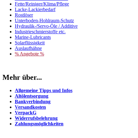
Fette/Reiniger/Klima/Pflege
Lacke-Lackierbedarf
Rostlöser
Unterboden-Hohlraum-Schutz
Hydraulik-/Servo-Öle / Additive
Industrieschmierstoffe etc.
Marine-Lubricants
Solarflüssigkeit
Auslaufhähne
% Angebote %
Mehr über...
Allgemeine Tipps und Infos
Altölentsorgung
Bankverbindung
Versandkosten
VerpackG
Widerrufsbelehrung
Zahlungsmöglichkeiten