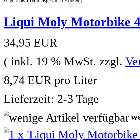
Zeige
1
bis
1
(von insgesamt
1
Artikeln)
Liqui Moly Motorbike 4
34,95 EUR
( inkl. 19 % MwSt. zzgl.
Ve
8,74 EUR pro Liter
Lieferzeit: 2-3 Tage
we