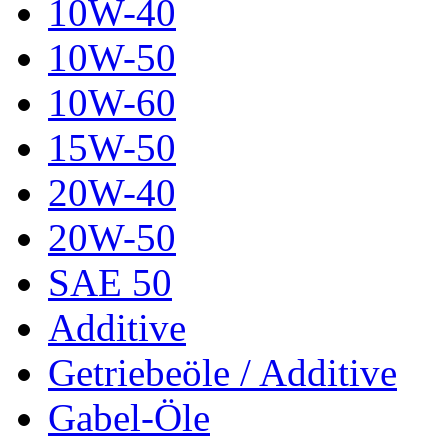
10W-40
10W-50
10W-60
15W-50
20W-40
20W-50
SAE 50
Additive
Getriebeöle / Additive
Gabel-Öle