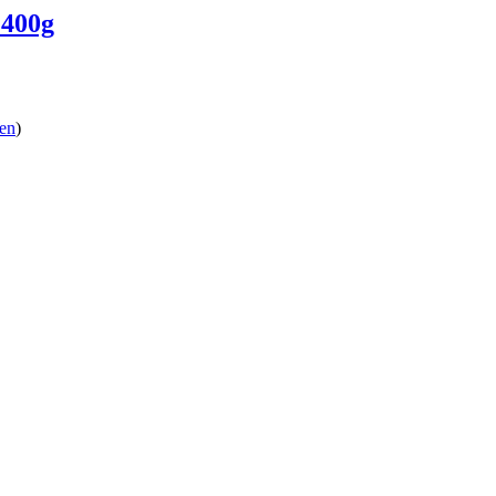
 400g
en
)