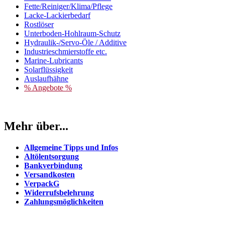
Fette/Reiniger/Klima/Pflege
Lacke-Lackierbedarf
Rostlöser
Unterboden-Hohlraum-Schutz
Hydraulik-/Servo-Öle / Additive
Industrieschmierstoffe etc.
Marine-Lubricants
Solarflüssigkeit
Auslaufhähne
% Angebote %
Mehr über...
Allgemeine Tipps und Infos
Altölentsorgung
Bankverbindung
Versandkosten
VerpackG
Widerrufsbelehrung
Zahlungsmöglichkeiten