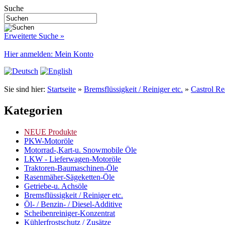
Suche
Erweiterte Suche »
Hier anmelden: Mein Konto
Sie sind hier:
Startseite
»
Bremsflüssigkeit / Reiniger etc.
»
Castrol Re
Kategorien
NEUE Produkte
PKW-Motoröle
Motorrad-,Kart-u. Snowmobile Öle
LKW - Lieferwagen-Motoröle
Traktoren-Baumaschinen-Öle
Rasenmäher-Sägeketten-Öle
Getriebe-u. Achsöle
Bremsflüssigkeit / Reiniger etc.
Öl- / Benzin- / Diesel-Additive
Scheibenreiniger-Konzentrat
Kühlerfrostschutz / Zusätze