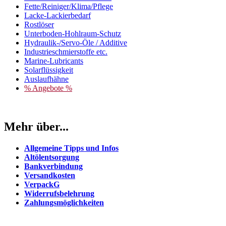
Fette/Reiniger/Klima/Pflege
Lacke-Lackierbedarf
Rostlöser
Unterboden-Hohlraum-Schutz
Hydraulik-/Servo-Öle / Additive
Industrieschmierstoffe etc.
Marine-Lubricants
Solarflüssigkeit
Auslaufhähne
% Angebote %
Mehr über...
Allgemeine Tipps und Infos
Altölentsorgung
Bankverbindung
Versandkosten
VerpackG
Widerrufsbelehrung
Zahlungsmöglichkeiten