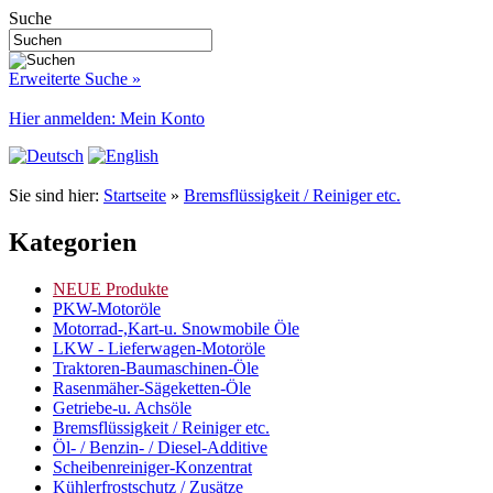
Suche
Erweiterte Suche »
Hier anmelden: Mein Konto
Sie sind hier:
Startseite
»
Bremsflüssigkeit / Reiniger etc.
Kategorien
NEUE Produkte
PKW-Motoröle
Motorrad-,Kart-u. Snowmobile Öle
LKW - Lieferwagen-Motoröle
Traktoren-Baumaschinen-Öle
Rasenmäher-Sägeketten-Öle
Getriebe-u. Achsöle
Bremsflüssigkeit / Reiniger etc.
Öl- / Benzin- / Diesel-Additive
Scheibenreiniger-Konzentrat
Kühlerfrostschutz / Zusätze