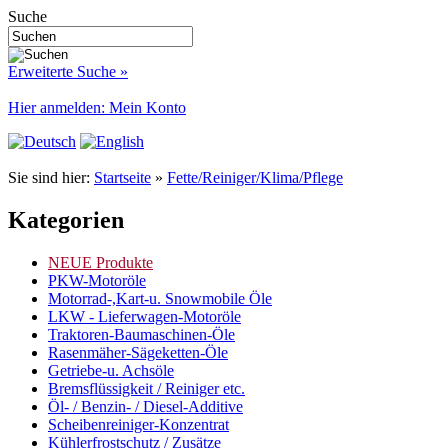
Suche
Erweiterte Suche »
Hier anmelden: Mein Konto
Sie sind hier:
Startseite
»
Fette/Reiniger/Klima/Pflege
Kategorien
NEUE Produkte
PKW-Motoröle
Motorrad-,Kart-u. Snowmobile Öle
LKW - Lieferwagen-Motoröle
Traktoren-Baumaschinen-Öle
Rasenmäher-Sägeketten-Öle
Getriebe-u. Achsöle
Bremsflüssigkeit / Reiniger etc.
Öl- / Benzin- / Diesel-Additive
Scheibenreiniger-Konzentrat
Kühlerfrostschutz / Zusätze