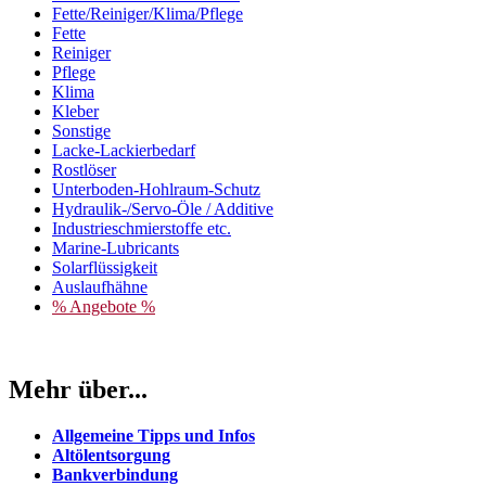
Fette/Reiniger/Klima/Pflege
Fette
Reiniger
Pflege
Klima
Kleber
Sonstige
Lacke-Lackierbedarf
Rostlöser
Unterboden-Hohlraum-Schutz
Hydraulik-/Servo-Öle / Additive
Industrieschmierstoffe etc.
Marine-Lubricants
Solarflüssigkeit
Auslaufhähne
% Angebote %
Mehr über...
Allgemeine Tipps und Infos
Altölentsorgung
Bankverbindung