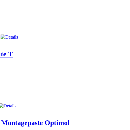
ite T
A Montagepaste Optimol