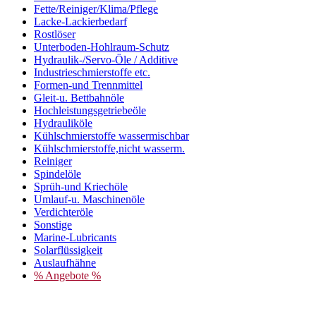
Fette/Reiniger/Klima/Pflege
Lacke-Lackierbedarf
Rostlöser
Unterboden-Hohlraum-Schutz
Hydraulik-/Servo-Öle / Additive
Industrieschmierstoffe etc.
Formen-und Trennmittel
Gleit-u. Bettbahnöle
Hochleistungsgetriebeöle
Hydrauliköle
Kühlschmierstoffe wassermischbar
Kühlschmierstoffe,nicht wasserm.
Reiniger
Spindelöle
Sprüh-und Kriechöle
Umlauf-u. Maschinenöle
Verdichteröle
Sonstige
Marine-Lubricants
Solarflüssigkeit
Auslaufhähne
% Angebote %