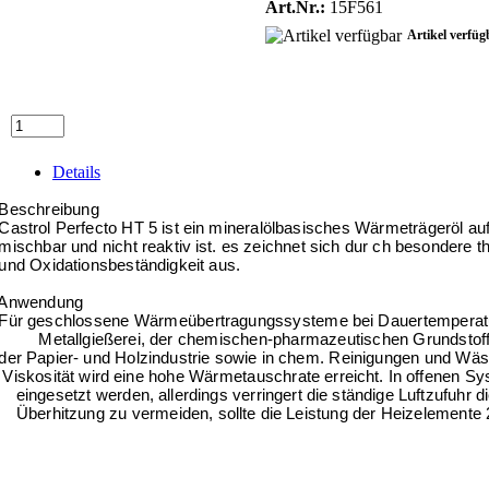
Art.Nr.:
15F561
Artikel verfüg
Details
eschreibung
astrol Perfecto HT 5 ist ein mineralölbasisches Wärmeträgeröl auf
ischbar und nicht reaktiv ist. es zeichnet sich dur ch besondere 
nd Oxidationsbeständigkeit aus.
nwendung
ür geschlossene Wärmeübertragungssysteme bei Dauertemperatur
etallgießerei, der chemischen-pharmazeutischen Grundstofferze
er Papier- und Holzindustrie sowie in chem. Reinigungen und Wäs
iskosität wird eine hohe Wärmetauschrate erreicht. In offenen Sy
ingesetzt werden, allerdings verringert die ständige Luftzufuhr d
berhitzung zu vermeiden, sollte die Leistung der Heizelemente 2