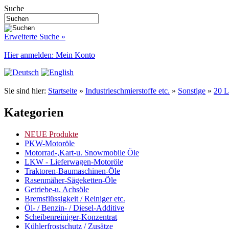
Suche
Erweiterte Suche »
Hier anmelden: Mein Konto
Sie sind hier:
Startseite
»
Industrieschmierstoffe etc.
»
Sonstige
»
20 L
Kategorien
NEUE Produkte
PKW-Motoröle
Motorrad-,Kart-u. Snowmobile Öle
LKW - Lieferwagen-Motoröle
Traktoren-Baumaschinen-Öle
Rasenmäher-Sägeketten-Öle
Getriebe-u. Achsöle
Bremsflüssigkeit / Reiniger etc.
Öl- / Benzin- / Diesel-Additive
Scheibenreiniger-Konzentrat
Kühlerfrostschutz / Zusätze