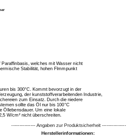
bar
 Paraffinbasis, welches mit Wasser nicht
thermische Stabilität, hohen Flmmpunkt
en bis 300°C. Kommt bevorzugt in der
ugung, der kunststoffverarbeitenden Industrie,
chereien zum Einsatz. Durch die niedere
stemen sollte das Öl nur bis 100°C
ie Öllebensdauer. Um eine lokale
,5 W/cm² nicht überschreiten.
--------------- Angaben zur Produktsicherheit ---------------
Herstellerinformationen: