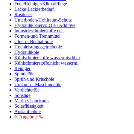
Fette/Reiniger/Klima/Pflege
Lacke-Lackierbedarf
Rostlöser
Unterboden-Hohlraum-Schutz
Hydraulik-/Servo-Öle / Additive
Industrieschmierstoffe etc.
Formen-und Trennmittel
Gleit-u. Bettbahnöle
Hochleistungsgetriebeöle
Hydrauliköle
Kühlschmierstoffe wassermischbar
Kühlschmierstoffe,nicht wasserm.
Reiniger
Spindelöle
Sprüh-und Kriechöle
Umlauf-u. Maschinenöle
Verdichteröle
Sonstige
Marine-Lubricants
Solarflüssigkeit
Auslaufhähne
% Angebote %