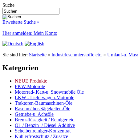
Suche
Erweiterte Suche »
Hier anmelden: Mein Konto
Sie sind hier:
Startseite
»
Industrieschmierstoffe etc.
»
Umlauf-u. Masc
Kategorien
NEUE Produkte
PKW-Motoröle
Motorrad-,Kart-u. Snowmobile Öle
LKW - Lieferwagen-Motoröle
Traktoren-Baumaschinen-Öle
Rasenmäher-Sägeketten-Öle
Getriebe-u. Achsöle
Bremsflüssigkeit / Reiniger etc.
Öl- / Benzin- / Diesel-Additive
Scheibenreiniger-Konzentrat
Kühlerfrostschutz / Zusätze