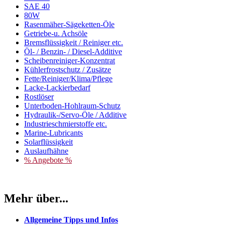
SAE 40
80W
Rasenmäher-Sägeketten-Öle
Getriebe-u. Achsöle
Bremsflüssigkeit / Reiniger etc.
Öl- / Benzin- / Diesel-Additive
Scheibenreiniger-Konzentrat
Kühlerfrostschutz / Zusätze
Fette/Reiniger/Klima/Pflege
Lacke-Lackierbedarf
Rostlöser
Unterboden-Hohlraum-Schutz
Hydraulik-/Servo-Öle / Additive
Industrieschmierstoffe etc.
Marine-Lubricants
Solarflüssigkeit
Auslaufhähne
% Angebote %
Mehr über...
Allgemeine Tipps und Infos