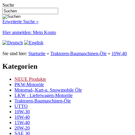
Suche
Erweiterte Suche »
Hier anmelden: Mein Konto
Sie sind hier:
Startseite
»
Traktoren-Baumaschinen-Öle
»
10W-40
Kategorien
NEUE Produkte
PKW-Motoröle
Motorrad-,Kart-u. Snowmobile Öle
LKW - Lieferwagen-Motoröle
Traktoren-Baumaschinen-Öle
UTTO
10W-30
10W-40
15W-40
20W-20
SAE 30