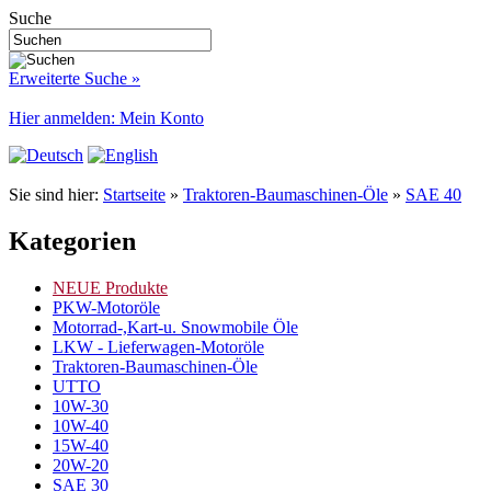
Suche
Erweiterte Suche »
Hier anmelden: Mein Konto
Sie sind hier:
Startseite
»
Traktoren-Baumaschinen-Öle
»
SAE 40
Kategorien
NEUE Produkte
PKW-Motoröle
Motorrad-,Kart-u. Snowmobile Öle
LKW - Lieferwagen-Motoröle
Traktoren-Baumaschinen-Öle
UTTO
10W-30
10W-40
15W-40
20W-20
SAE 30