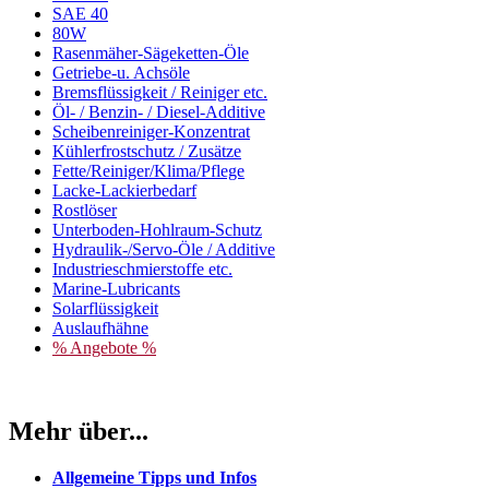
SAE 40
80W
Rasenmäher-Sägeketten-Öle
Getriebe-u. Achsöle
Bremsflüssigkeit / Reiniger etc.
Öl- / Benzin- / Diesel-Additive
Scheibenreiniger-Konzentrat
Kühlerfrostschutz / Zusätze
Fette/Reiniger/Klima/Pflege
Lacke-Lackierbedarf
Rostlöser
Unterboden-Hohlraum-Schutz
Hydraulik-/Servo-Öle / Additive
Industrieschmierstoffe etc.
Marine-Lubricants
Solarflüssigkeit
Auslaufhähne
% Angebote %
Mehr über...
Allgemeine Tipps und Infos