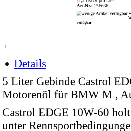
11,25 EUR pro Liter
Art.Nr.:
15F636
w
Ar
verfügbar
Details
5 Liter Gebinde Castrol ED
Motorenöl für BMW
M
, A
Castrol EDGE 10W-60 holt 
unter Rennsportbedingunge