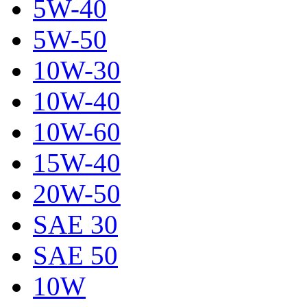
5W-40
5W-50
10W-30
10W-40
10W-60
15W-40
20W-50
SAE 30
SAE 50
10W