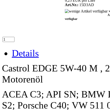
9,25 EUR pro Liter
Art.Nr.:
15D3AD
A
verfügbar
Details
Castrol EDGE 5W-40 M , 20
Motorenöl
ACEA C3; API
SN; BMW
L
S2; Porsche C40;
VW 511 