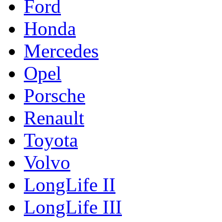
Ford
Honda
Mercedes
Opel
Porsche
Renault
Toyota
Volvo
LongLife II
LongLife III